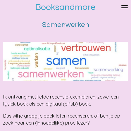
Booksandmore
Ga
direct
naar
Samenwerken
de
hoofdinhoud
Ik ontvang met liefde recensie-exemplaren, zowel een
fysiek boek als een digitaal (ePub) boek.
Dus wil je graag je boek laten recenseren, of ben je op
zoek naar een (inhoudelijke) proeflezer?