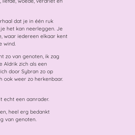
 liefde, woede, verdriet en
haal dat je in één ruk
 je het kan neerleggen. Je
je, waar iedereen elkaar kent
e wind.
t zo van genoten, ik zag
 Aldrik zich als een
zich door Sybran zo op
ch ook weer zo herkenbaar.
it echt een aanrader.
ezen, heel erg bedankt
erg van genoten.