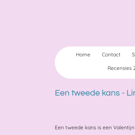
Ga
direct
naar
de
hoofdinhoud
Home
Contact
Recensies
Een tweede kans - L
Een tweede kans is een Valentijn