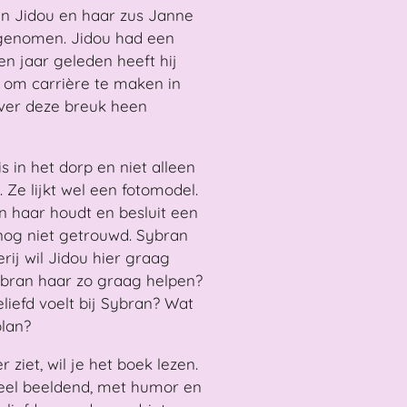
en Jidou en haar zus Janne
rgenomen. Jidou had een
en jaar geleden heeft hij
n om carrière te maken in
over deze breuk heen
is in het dorp en niet alleen
 Ze lijkt wel een fotomodel.
an haar houdt en besluit een
 nog niet getrouwd. Sybran
ij wil Jidou hier graag
bran haar zo graag helpen?
liefd voelt bij Sybran? Wat
plan?
ziet, wil je het boek lezen.
 heel beeldend, met humor en