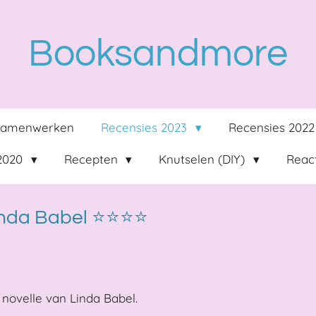
Booksandmore
Samenwerken
Recensies 2023
Recensies 202
 2020
Recepten
Knutselen (DIY)
React
inda Babel ⭐⭐⭐⭐
 novelle van Linda Babel.