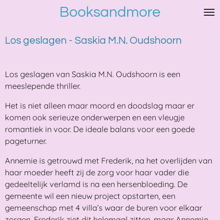
Booksandmore
Ga
direct
naar
Los geslagen - Saskia M.N. Oudshoorn
de
hoofdinhoud
Los geslagen van Saskia M.N. Oudshoorn is een
meeslepende thriller.
Het is niet alleen maar moord en doodslag maar er
komen ook serieuze onderwerpen en een vleugje
romantiek in voor. De ideale balans voor een goede
pageturner.
Annemie is getrouwd met Frederik, na het overlijden van
haar moeder heeft zij de zorg voor haar vader die
gedeeltelijk verlamd is na een hersenbloeding. De
gemeente wil een nieuw project opstarten, een
gemeenschap met 4 villa’s waar de buren voor elkaar
zorgen. Frederik ziet dit helemaal zitten, maar Annemie