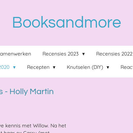
Booksandmore
Samenwerken
Recensies 2023
Recensies 202
 2020
Recepten
Knutselen (DIY)
React
 - Holly Martin
e kennis met Willow. Na het
t haar ex Garry (met