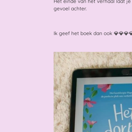
Het einde van het verhaal laat j
gevoel achter.
Ik geef het boek dan ook 💎💎💎