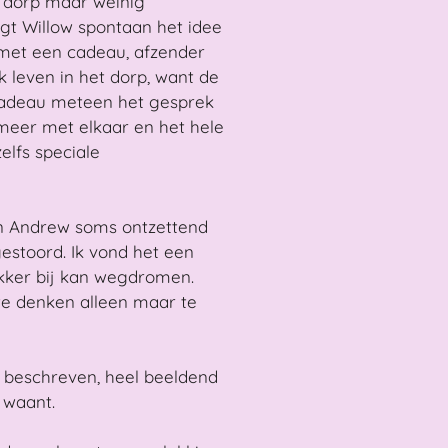
t dorp maar weinig
jgt Willow spontaan het idee
met een cadeau, afzender
k leven in het dorp, want de
cadeau meteen het gesprek
meer met elkaar en het hele
elfs speciale
en Andrew soms ontzettend
gestoord. Ik vond het een
ekker bij kan wegdromen.
 te denken alleen maar te
i beschreven, heel beeldend
 waant.