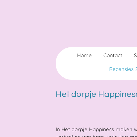
Ga
direct
naar
de
hoofdinhoud
Home
Contact
Recensies
Het dorpje Happiness
In Het dorpje Happiness maken w
verbreken van haar verloving me