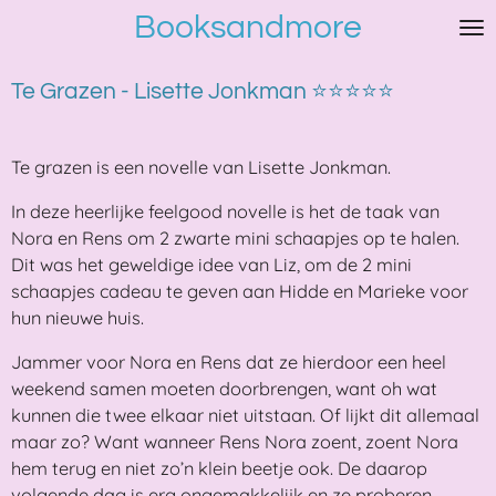
Booksandmore
Ga
direct
naar
Te Grazen - Lisette Jonkman ⭐⭐⭐⭐⭐
de
hoofdinhoud
Te grazen is een novelle van Lisette Jonkman.
In deze heerlijke feelgood novelle is het de taak van
Nora en Rens om 2 zwarte mini schaapjes op te halen.
Dit was het geweldige idee van Liz, om de 2 mini
schaapjes cadeau te geven aan Hidde en Marieke voor
hun nieuwe huis.
Jammer voor Nora en Rens dat ze hierdoor een heel
weekend samen moeten doorbrengen, want oh wat
kunnen die twee elkaar niet uitstaan. Of lijkt dit allemaal
maar zo? Want wanneer Rens Nora zoent, zoent Nora
hem terug en niet zo’n klein beetje ook. De daarop
volgende dag is erg ongemakkelijk en ze proberen