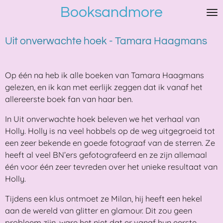
Booksandmore
Ga
direct
naar
Uit onverwachte hoek - Tamara Haagmans
de
hoofdinhoud
Op één na heb ik alle boeken van Tamara Haagmans
gelezen, en ik kan met eerlijk zeggen dat ik vanaf het
allereerste boek fan van haar ben.
In Uit onverwachte hoek beleven we het verhaal van
Holly. Holly is na veel hobbels op de weg uitgegroeid tot
een zeer bekende en goede fotograaf van de sterren. Ze
heeft al veel BN’ers gefotografeerd en ze zijn allemaal
één voor één zeer tevreden over het unieke resultaat van
Holly.
Tijdens een klus ontmoet ze Milan, hij heeft een hekel
aan de wereld van glitter en glamour. Dit zou geen
probleem zijn, ware het niet dat er vanaf hun eerste