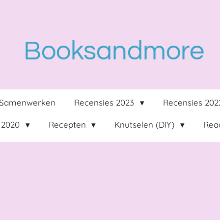
Booksandmore
Samenwerken
Recensies 2023
Recensies 20
 2020
Recepten
Knutselen (DIY)
Reac