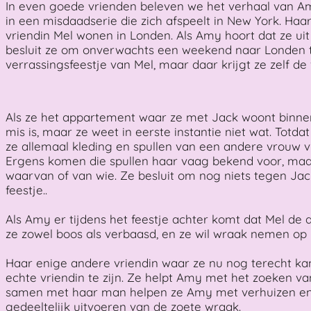
In even goede vrienden beleven we het verhaal van Amy
in een misdaadserie die zich afspeelt in New York. Haa
vriendin Mel wonen in Londen. Als Amy hoort dat ze ui
besluit ze om onverwachts een weekend naar Londen 
verrassingsfeestje van Mel, maar daar krijgt ze zelf de
Als ze het appartement waar ze met Jack woont binnenk
mis is, maar ze weet in eerste instantie niet wat. Totd
ze allemaal kleding en spullen van een andere vrouw vi
Ergens komen die spullen haar vaag bekend voor, maar
waarvan of van wie. Ze besluit om nog niets tegen Jac
feestje..
Als Amy er tijdens het feestje achter komt dat Mel de an
ze zowel boos als verbaasd, en ze wil wraak nemen op 
Haar enige andere vriendin waar ze nu nog terecht kan i
echte vriendin te zijn. Ze helpt Amy met het zoeken v
samen met haar man helpen ze Amy met verhuizen en
gedeeltelijk uitvoeren van de zoete wraak.