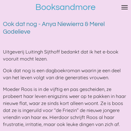
Booksandmore
Ga
direct
naar
Ook dat nog - Anya Niewierra & Merel
de
Godelieve
hoofdinhoud
Uitgeverij Luitingh Sijthoff bedankt dat ik het e-book
vooruit mocht lezen.
Ook dat nog is een dagboekroman waarin je een deel
van het leven volgt van drie generaties vrouwen.
Moeder Roos is in de vijftig en pas gescheiden, ze
probeert haar leven enigszins weer op te pakken in haar
nieuwe flat, waar ze sinds kort alleen woont. Ze is boos
dat ze is ingeruild voor “de Friezin” de nieuwe jongere
vriendin van haar ex. Hierdoor schrijft Roos al haar
frustratie, irritatie, maar ook leuke dingen van zich af.