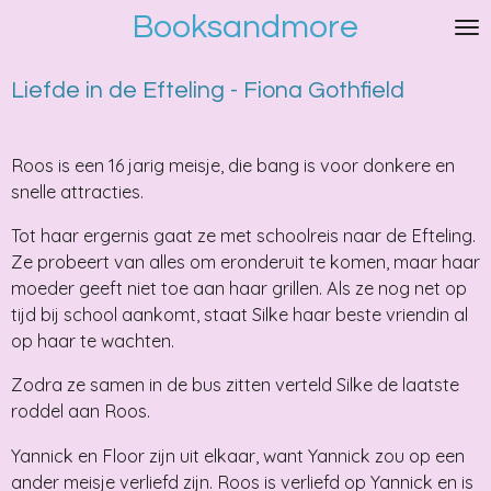
Booksandmore
Ga
direct
naar
Liefde in de Efteling - Fiona Gothfield
de
hoofdinhoud
Roos is een 16 jarig meisje, die bang is voor donkere en
snelle attracties.
Tot haar ergernis gaat ze met schoolreis naar de Efteling.
Ze probeert van alles om eronderuit te komen, maar haar
moeder geeft niet toe aan haar grillen. Als ze nog net op
tijd bij school aankomt, staat Silke haar beste vriendin al
op haar te wachten.
Zodra ze samen in de bus zitten verteld Silke de laatste
roddel aan Roos.
Yannick en Floor zijn uit elkaar, want Yannick zou op een
ander meisje verliefd zijn. Roos is verliefd op Yannick en is