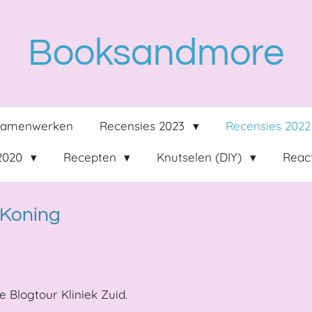
Booksandmore
Samenwerken
Recensies 2023
Recensies 202
 2020
Recepten
Knutselen (DIY)
React
e Koning
 Blogtour Kliniek Zuid.