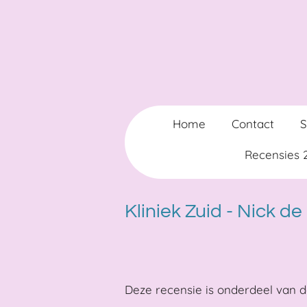
Ga
direct
naar
de
hoofdinhoud
Home
Contact
Recensies
Kliniek Zuid - Nick d
Deze recensie is onderdeel van de