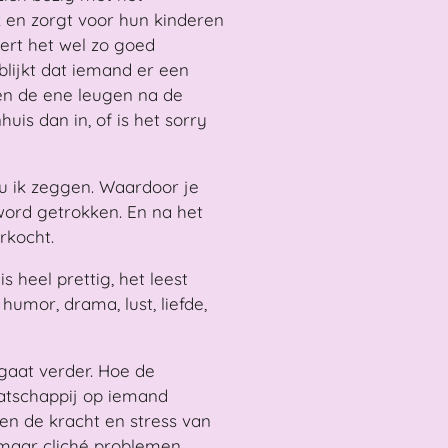
k en zorgt voor hun kinderen
ert het wel zo goed
blijkt dat iemand er een
en de ene leugen na de
uis dan in, of is het sorry
zou ik zeggen. Waardoor je
word getrokken. En na het
rkocht.
is heel prettig, het leest
humor, drama, lust, liefde,
t gaat verder. Hoe de
atschappij op iemand
en de kracht en stress van
n maar cliché problemen,