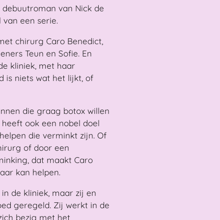
 de debuutroman van Nick de
 van een serie.
met chirurg Caro Benedict,
eners Teun en Sofie. En
e kliniek, met haar
 is niets wat het lijkt, of
innen die graag botox willen
 heeft ook een nobel doel
elpen die verminkt zijn. Of
hirurg of door een
minking, dat maakt Caro
maar kan helpen.
in de kliniek, maar zij en
d geregeld. Zij werkt in de
 zich bezig met het