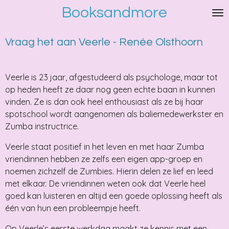
Booksandmore
Ga
direct
naar
Vraag het aan Veerle - Renée Olsthoorn
de
hoofdinhoud
Veerle is 23 jaar, afgestudeerd als psychologe, maar tot
op heden heeft ze daar nog geen echte baan in kunnen
vinden. Ze is dan ook heel enthousiast als ze bij haar
spotschool wordt aangenomen als baliemedewerkster en
Zumba instructrice.
Veerle staat positief in het leven en met haar Zumba
vriendinnen hebben ze zelfs een eigen app-groep en
noemen zichzelf de Zumbies. Hierin delen ze lief en leed
met elkaar. De vriendinnen weten ook dat Veerle heel
goed kan luisteren en altijd een goede oplossing heeft als
één van hun een probleempje heeft.
Op Veerle’s eerste werkdag maakt ze kennis met een