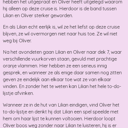
hebben het uitgepraat en Oliver heeft uitgelegd waarom
hij alleen op deze cruise is. Hierdoor is de band tussen
Lilian en Oliver sterker geworden.
En als Lilian echt eerlijk is, wil ze het liefst op deze cruise
blijven, ze wil overmorgen niet naar huis toe. Ze wil niet
weg bij Oliver.
Na het avondeten gaan Lilian en Oliver naar dek 7, waar
verschillende vuurkorven staan, gevuld met prachtige
oranje vlammen. Hier hebben ze een serieus innig
gesprek, en wanneer ze als enige daar samen nog zitten
geven ze eindelijk aan elkaar toe wat ze van elkaar
vinden. En zonder het te weten kan Lilian het hele to-do-
lijstje afvinken.
Wanneer ze in de hut van Lilian eindigen, vind Oliver het
to-do-lijstje en denkt hij dat Lilian een spel speelde met
hem om haar lijst te kunnen voltooien. Hierdoor loopt
Oliver boos weg zonder naar Lilian te luisteren, hij is er