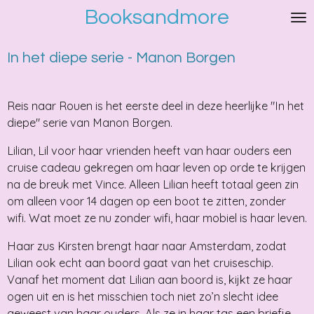
Booksandmore
Ga
direct
naar
In het diepe serie - Manon Borgen
de
hoofdinhoud
Reis naar Rouen is het eerste deel in deze heerlijke "In het
diepe" serie van Manon Borgen.
Lilian, Lil voor haar vrienden heeft van haar ouders een
cruise cadeau gekregen om haar leven op orde te krijgen
na de breuk met Vince. Alleen Lilian heeft totaal geen zin
om alleen voor 14 dagen op een boot te zitten, zonder
wifi. Wat moet ze nu zonder wifi, haar mobiel is haar leven.
Haar zus Kirsten brengt haar naar Amsterdam, zodat
Lilian ook echt aan boord gaat van het cruiseschip.
Vanaf het moment dat Lilian aan boord is, kijkt ze haar
ogen uit en is het misschien toch niet zo’n slecht idee
geweest van haar ouders. Als ze in haar tas een briefje