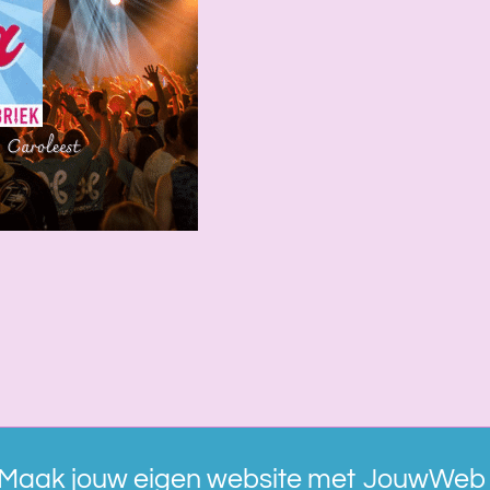
Maak jouw eigen website met
JouwWeb