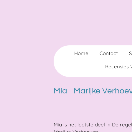
Ga
direct
naar
de
hoofdinhoud
Home
Contact
Recensies
Mia - Marijke Verhoe
Mia is het laatste deel in De rege
Marijke Verhoeven.