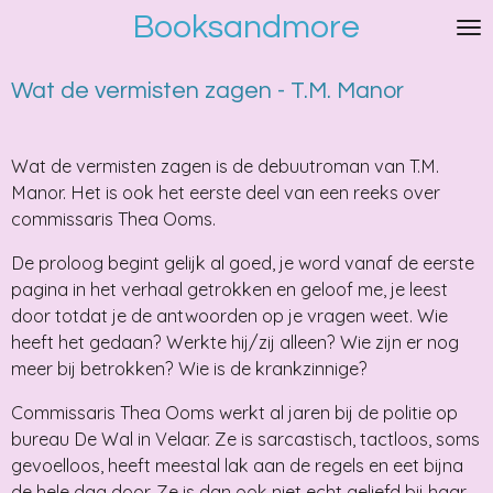
Booksandmore
Ga
direct
naar
Wat de vermisten zagen - T.M. Manor
de
hoofdinhoud
Wat de vermisten zagen is de debuutroman van T.M.
Manor. Het is ook het eerste deel van een reeks over
commissaris Thea Ooms.
De proloog begint gelijk al goed, je word vanaf de eerste
pagina in het verhaal getrokken en geloof me, je leest
door totdat je de antwoorden op je vragen weet. Wie
heeft het gedaan? Werkte hij/zij alleen? Wie zijn er nog
meer bij betrokken? Wie is de krankzinnige?
Commissaris Thea Ooms werkt al jaren bij de politie op
bureau De Wal in Velaar. Ze is sarcastisch, tactloos, soms
gevoelloos, heeft meestal lak aan de regels en eet bijna
de hele dag door. Ze is dan ook niet echt geliefd bij haar