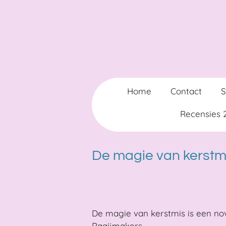
Ga
direct
naar
de
hoofdinhoud
Home
Contact
Recensies
De magie van kerstmi
De magie van kerstmis is een nov
Raaijmakers.