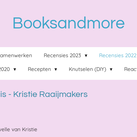
Booksandmore
Samenwerken
Recensies 2023
Recensies 202
 2020
Recepten
Knutselen (DIY)
React
s - Kristie Raaijmakers
elle van Kristie