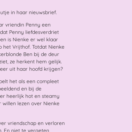
tje in haar nieuwsbrief.
ar vriendin Penny een
dat Penny liefdesverdriet
en is Nienke er wel klaar
 het Vrijthof. Totdat Nienke
kerblonde Ben bij de deur
iet, ze herkent hem gelijk.
r uit haar hoofd krijgen?
oelt het als een compleet
l beeldend en bij de
er heerlijk hot en steamy
r willen lezen over Nienke
over vriendschap en verloren
. En niet te vergeten