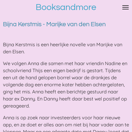
Booksandmore
Ga
direct
naar
Bijna Kerstmis - Marijke van den Elsen
de
hoofdinhoud
Bijna Kerstmis is een heerlijke novelle van Marijke van
den Elsen.
We volgen Anna die samen met haar vriendin Nadine en
schoolvriend Thijs een eigen bedrijf is gestart. Tijdens
een uit de hand gelopen borrel waar de drankjes de
volgende dag een enorme kater hebben achtergelaten,
ging het mis. Anna heeft een berichtje gestuurd naar
haar ex Danny. En Danny heeft daar best wel positief op
gereageerd.
Anna is op zoek naar investeerders voor haar nieuwe
app, en ze doet er alles aan om niet bij haar vader aan te
kloppen. Maar na een gênante date met Danny loopt dat