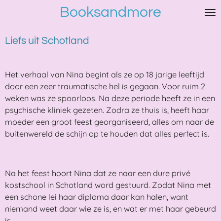
Booksandmore
Ga
direct
naar
Liefs uit Schotland
de
hoofdinhoud
Het verhaal van Nina begint als ze op 18 jarige leeftijd
door een zeer traumatische hel is gegaan. Voor ruim 2
weken was ze spoorloos. Na deze periode heeft ze in een
psychische kliniek gezeten. Zodra ze thuis is, heeft haar
moeder een groot feest georganiseerd, alles om naar de
buitenwereld de schijn op te houden dat alles perfect is.
Na het feest hoort Nina dat ze naar een dure privé
kostschool in Schotland word gestuurd. Zodat Nina met
een schone lei haar diploma daar kan halen, want
niemand weet daar wie ze is, en wat er met haar gebeurd
is.