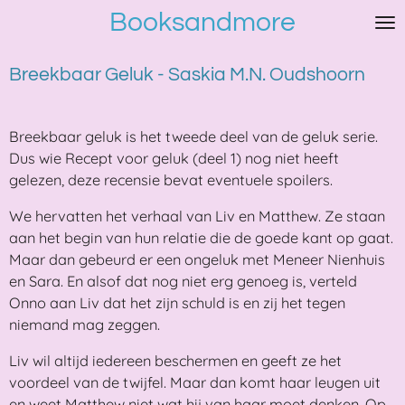
Booksandmore
Ga
direct
naar
Breekbaar Geluk - Saskia M.N. Oudshoorn
de
hoofdinhoud
Breekbaar geluk is het tweede deel van de geluk serie.
Dus wie Recept voor geluk (deel 1) nog niet heeft
gelezen, deze recensie bevat eventuele spoilers.
We hervatten het verhaal van Liv en Matthew. Ze staan
aan het begin van hun relatie die de goede kant op gaat.
Maar dan gebeurd er een ongeluk met Meneer Nienhuis
en Sara. En alsof dat nog niet erg genoeg is, verteld
Onno aan Liv dat het zijn schuld is en zij het tegen
niemand mag zeggen.
Liv wil altijd iedereen beschermen en geeft ze het
voordeel van de twijfel. Maar dan komt haar leugen uit
en weet Matthew niet wat hij van haar moet denken. Op