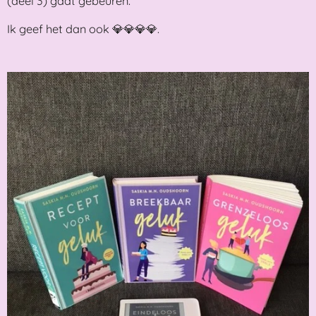
(deel 3) gaat gebeuren.
Ik geef het dan ook 💎💎💎💎.