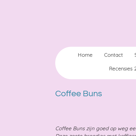
Ga
direct
naar
de
hoofdinhoud
Home
Contact
Recensies
Coffee Buns
Coffee Buns zijn goed op weg een
Deze zoete broodjes met koffies