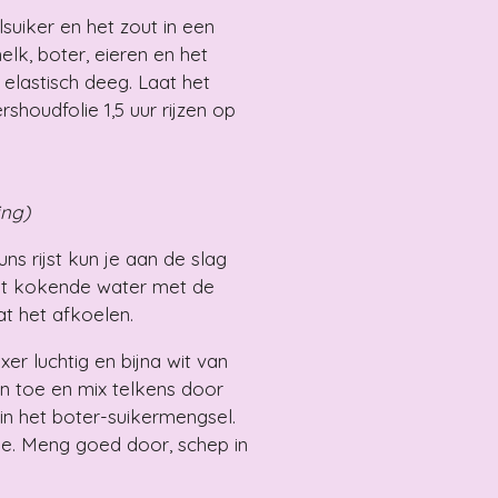
suiker en het zout in een
k, boter, eieren en het
elastisch deeg. Laat het
houdfolie 1,5 uur rijzen op
ing)
ns rijst kun je aan de slag
et kokende water met de
at het afkoelen.
er luchtig en bijna wit van
n toe en mix telkens door
in het boter-suikermengsel.
e. Meng goed door, schep in