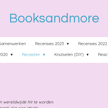
Booksandmore
Samenwerken
Recensies 2023
Recensies 202
 2020
Recepten
Knutselen (DIY)
React
 wereldwijde hit te worden.
maak zijn een ideale