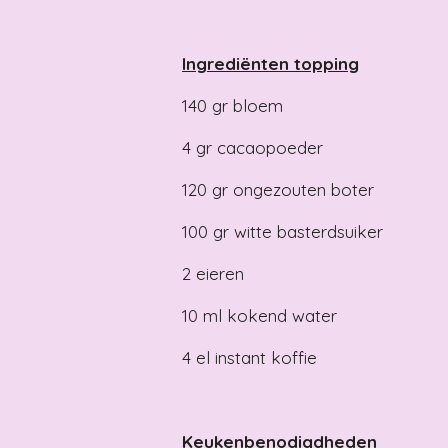
Ingrediënten topping
140
gr
bloem
4
gr
cacaopoeder
120
gr
ongezouten boter
100
gr
witte basterdsuiker
2
eieren
10
ml
kokend water
4
el
instant koffie
Keukenbenodigdheden