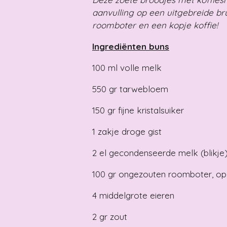
aanvulling op een uitgebreide br
roomboter en een kopje koffie!
Ingrediënten buns
100
ml
volle melk
550
gr
tarwebloem
150
gr
fijne kristalsuiker
1
zakje
droge gist
2
el
gecondenseerde melk (blikje
100
gr
ongezouten roomboter, o
4
middelgrote eieren
2
gr
zout