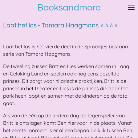
Booksandmore
Ga
direct
naar
Laat het los - Tamara Haagmans ⭐⭐⭐⭐
de
hoofdinhoud
Laat het los is het vierde deel in de Sprookjes bestaan
serie van Tamara Haagmans.
De tweeling zussen Britt en Lies werken samen in Lang
en Gelukkig Land en spelen ook nog eens dezelfde
prinses. Dit zorgt voor hilarische praktijken. Britt is de
prinses in het theater en Lies is de prinses die door het
park heen loopt en samen met de kinderen op de foto
gaat.
Als van de één op de andere dag de tegenspeler van
Britt is ontslagen komt Ben hiervoor in de plaats. Vanaf
het eerste moment is er al een bepaalde klik tussen Ben
en Britt, al heeft Britt het zelf nog niet helemaal door. Ze