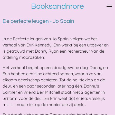
Booksandmore
Ga
direct
naar
De perfecte leugen - Jo Spain
de
hoofdinhoud
In de Perfecte leugen van Jo Spain, volgen we het
verhaal van Erin Kennedy. Erin werkt bij een uitgever en
is getrouwd met Danny Ryan een rechercheur van de
afdeling moordzaken.
Het verhaal begint op een doodgewone dag. Danny en
Erin hebben een fijne ochtend samen, waarin ze van
elkaars gezelschap genieten. Tot de politieklop op de
deur, en een paar seconden later nog één. Danny's
partner en vriend Ben Mitchell staat met 2 agenten in
uniform voor de deur. En Erin weet dat er iets vreselijk
mis is, maar niet op de manier die zij denkt.
Erin draait zich om naar Danny en ziet hem het balkon