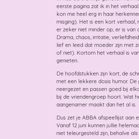
eerste pagina zat ik in het verha
kon me heel erg in haar herkennen
misging). Het is een kort verhaal
er zeker niet minder op, er is van 
Drama, chaos, irritatie, verliefdheid
lief en leed dat moeder zijn met 
of niet). Kortom het verhaal is va
genieten.
De hoofdstukken zijn kort, de schrij
met een lekkere dosis humor. De 
neergezet en passen goed bij elkaa
bij de vriendengroep hoort. Wat h
aangenamer maakt dan het al is.
Dus zet je ABBA afspeellijst aan e
Vanaf 12 juni kunnen jullie helema
niet teleurgesteld zijn, behalve als h