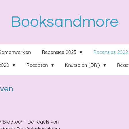
Booksandmore
Samenwerken
Recensies 2023
Recensies 202
 2020
Recepten
Knutselen (DIY)
React
even
e Blogtour - De regels van
t ebook De Verhalenfabriek