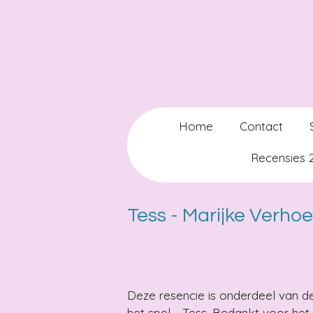
Ga
direct
naar
de
hoofdinhoud
Home
Contact
Recensies
Tess - Marijke Verho
Deze resencie is onderdeel van d
het spel - Tess. Bedankt voor he