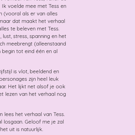
al. Ik voelde mee met Tess en
 (vooral als er van alles
, maar dat maakt het verhaal
alles te beleven met Tess.
, lust, stress, spanning en het
zich meebrengt (alleenstaand
n begin tot eind één en al
fstijl is vlot, beeldend en
personages zijn heel leuk
r. Het lijkt net alsof je ook
et lezen van het verhaal nog
n lees het verhaal van Tess.
al losgaan. Geloof me je zal
et uit is natuurlijk.