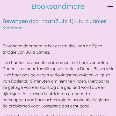
Booksandmore
Ga
direct
naar
Bevangen door haat (Zjuta 1) - Julia James
de
⭐⭐⭐⭐⭐
hoofdinhoud
Bevangen door haat is het eerste deel van de Zjuta
trilogie van Julia James.
De chaotische Josephine is samen met haar verloofde
Roderick en haar familie op vakantie in Dubai. Bij vertrek
is ze haar pas gekregen verlovingsring kwijt en krijgt ze
van Roderick 15 minuten om hem te vinden. Hierdoor is
ze getuige van een aanslag die gepland word op een
rijke sjeik. Als ze word ontdekt en probeert te
ontsnappen van haar achtervolger Innokentiy beginnen
de problemen voor Josephine pas echt goed.