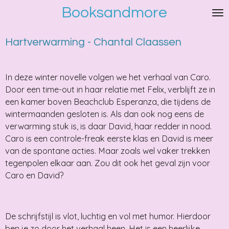
Booksandmore
Ga
direct
naar
Hartverwarming - Chantal Claassen
de
hoofdinhoud
In deze winter novelle volgen we het verhaal van Caro.
Door een time-out in haar relatie met Felix, verblijft ze in
een kamer boven Beachclub Esperanza, die tijdens de
wintermaanden gesloten is. Als dan ook nog eens de
verwarming stuk is, is daar David, haar redder in nood.
Caro is een controle-freak eerste klas en David is meer
van de spontane acties. Maar zoals wel vaker trekken
tegenpolen elkaar aan. Zou dit ook het geval zijn voor
Caro en David?
De schrijfstijl is vlot, luchtig en vol met humor. Hierdoor
ben je zo door het verhaal heen. Het is een heerlijke